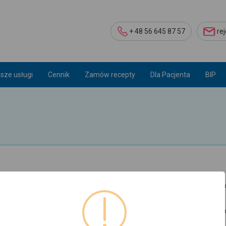
+ 48 56 645 87 57
re
sze usługi
Cennik
Zamów recepty
Dla Pacjenta
BIP
orowania lub pogorszenia stanu zdrowia i niemożności uzyskania pora
zin od dnia zgłoszenia w przypadkach ostrych schorzeń lub nagłych z
talonym z pacjentem w przypadku chorób przewlekłych