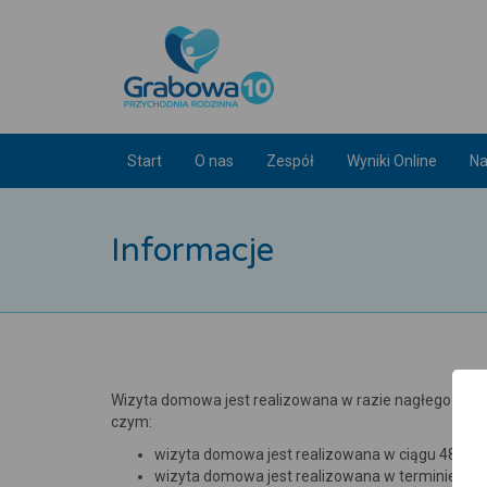
Start
O nas
Zespół
Wyniki Online
Na
Informacje
Wizyta domowa jest realizowana w razie nagłego zach
czym:
wizyta domowa jest realizowana w ciągu 48 god
wizyta domowa jest realizowana w terminie us