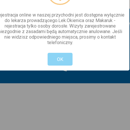
jestracja online w naszej przychodni jest dostępna wyłącznie
do lekarza prowadzącego.Lek.Okienica oraz Makaruk -
Start
O nas
Zespół
Wyniki Online
Nasz
rejestracja tylko osoby dorosłe. Wizyty zarejestrowane
niezgodnie z zasadami będą automatycznie anulowane. Jeśli
Dla Pacjenta
BIP
Kontakt
nie widzisz odpowiedniego miejsca, prosimy o kontakt
telefoniczny.
Not valid!
!
OK