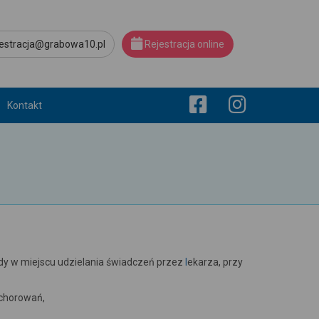
jestracja@grabowa10.pl
Rejestracja online
Kontakt
dy w miejscu udzielania świadczeń przez
l
ekarza, przy
achorowań,